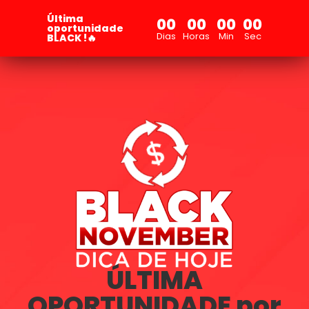
Última
00
00
00
00
oportunidade
Dias
Horas
Min
Sec
BLACK !🔥
ÚLTIMA
OPORTUNIDADE por